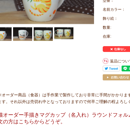
型番：
名前カラー：
飾り絵：
数量:
在庫:
返品につい
※オーダー商品（食器）は手作業で製作しており非常に手間がかかりま
ます。それ以外は売切れ中となっておりますので何卒ご理解の程よろし
猫オーダー手描きマグカップ（名入れ）ラウンドフォル
文の方はこちらからどうぞ。