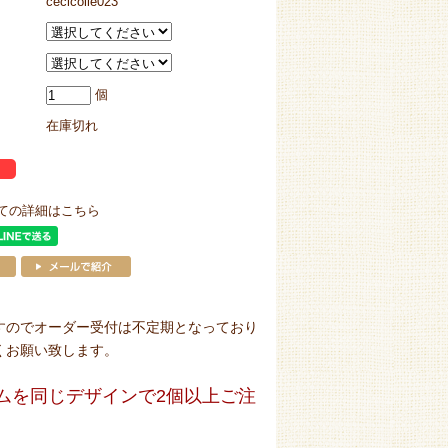
cecicolle023
個
在庫切れ
ての詳細はこちら
すのでオーダー受付は不定期となっており
くお願い致します。
ム
を同じデザインで2個以上ご注