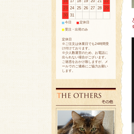
16
17
18
19
20
21
22
23
24
25
26
27
28
29
30
31
■
■
今日
定休日
■
受注・出荷のみ
定休日
※ご注文は休業日でも24時間受
け付けております。
※少人数運営のため、お電話に
出られない場合がございます。
ご迷惑をおかけ致しますが、メ
ールでのご連絡にご協力お願い
します。