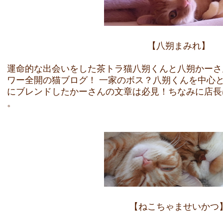
【八朔まみれ】
運命的な出会いをした茶トラ猫八朔くんと八朔かーさ
ワー全開の猫ブログ！ 一家のボス？八朔くんを中心
にブレンドしたかーさんの文章は必見！ちなみに店長
。
【ねこちゃませいかつ