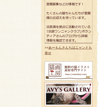
>>
あーもんさんちはニャンとも
幸せ