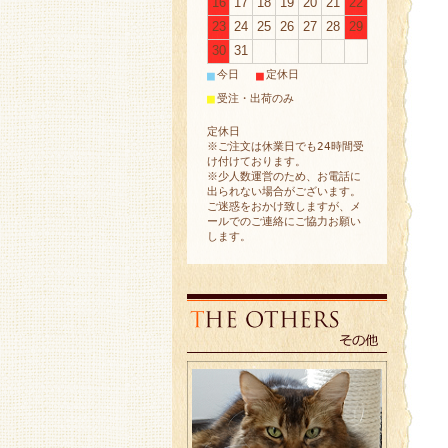
16
17
18
19
20
21
22
23
24
25
26
27
28
29
30
31
■
■
今日
定休日
■
受注・出荷のみ
定休日
※ご注文は休業日でも24時間受
け付けております。
※少人数運営のため、お電話に
出られない場合がございます。
ご迷惑をおかけ致しますが、メ
ールでのご連絡にご協力お願い
します。