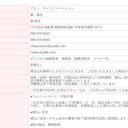
アビィ・ライフイノベーション
森 猛志
森 猛志
771-0212 徳島県 板野郡松茂町 中喜来字蔵野 16-17
088-679-8643
088-679-8643
shopmaster@avylife.com
//www.avylife.com/
オリジナル猫柄食器、猫雑貨、除菌消臭水、コーヒー豆
必要なし
商品は在庫限りとさせていただきます。ご注文いただきました商品が
送料（全国一律700円）※商品合計3000円以上で送料無料、後払い
込手数料はお客様負担でお願いいたします。
消費税は全て商品代金（税込価格）に含んで表示しています。
ご注文後7日以内にお支払下さい。なお、ご注文から7日以内にご入
●クレジットカード・代金引換
ご注文日の翌日から起算して3営業日（土・日・祝日を除く平日）以
※但し、大雪や台風等の天候状況、在庫状況により遅れが生じる可能
●後払い決済
後払い決済システム会社の審査が終了後3営業日以内に発送致します
●銀行振込・郵便振替