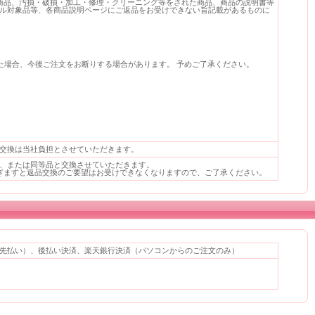
商品、汚損・破損・加工・修理・クリーニング等をされた商品、商品の説明書等
ル対象品等、各商品説明ページにご返品をお受けできない旨記載があるものに
た場合、今後ご注文をお断りする場合があります。 予めご了承ください。
交換は当社負担とさせていただきます。
、または同等品と交換させていただきます。
ぎますと返品交換のご要望はお受けできなくなりますので、ご了承ください。
先払い）、後払い決済、楽天銀行決済（パソコンからのご注文のみ）