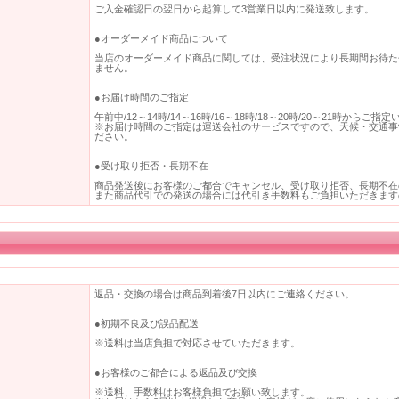
ご入金確認日の翌日から起算して3営業日以内に発送致します。
●オーダーメイド商品について
当店のオーダーメイド商品に関しては、受注状況により長期間お待た
ません。
●お届け時間のご指定
午前中/12～14時/14～16時/16～18時/18～20時/20～21時からご
※お届け時間のご指定は運送会社のサービスですので、天候・交通事
ださい。
●受け取り拒否・長期不在
商品発送後にお客様のご都合でキャンセル、受け取り拒否、長期不在
また商品代引での発送の場合には代引き手数料もご負担いただきます
返品・交換の場合は商品到着後7日以内にご連絡ください。
●初期不良及び誤品配送
※送料は当店負担で対応させていただきます。
●お客様のご都合による返品及び交換
※送料、手数料はお客様負担でお願い致します。