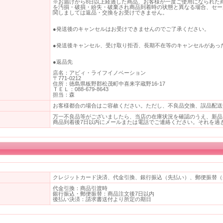
※お届けから8日以上経過した商品、お客様が一度ご使用になられた
を汚損・破損・紛失・破棄され商品到着時の状態と異なる場合、セー
関しましては返品・交換をお受けできません。
●発送後のキャンセルはお受けできませんのでご了承ください。
●発送後キャンセル、受け取り拒否、長期不在等のキャンセルがあっ
●返品先
店名：アビィ・ライフイノベーション
〒771-0212
住所：徳島県板野郡松茂町中喜来字蔵野16-17
ＴＥＬ：088-679-8643
担当：森
お客様都合の場合はご容赦ください。ただし、不良品交換、誤品配送
万一不良品等がございましたら、当店の在庫状況を確認のうえ、新品
商品到着後7日以内にメールまたは電話でご連絡ください。それを過
クレジットカード決済、代金引換、銀行振込（先払い）、郵便振替（
代金引換：商品引渡時
銀行振込・郵便振替：商品注文後7日以内
後払い決済：請求書送付より所定の期日