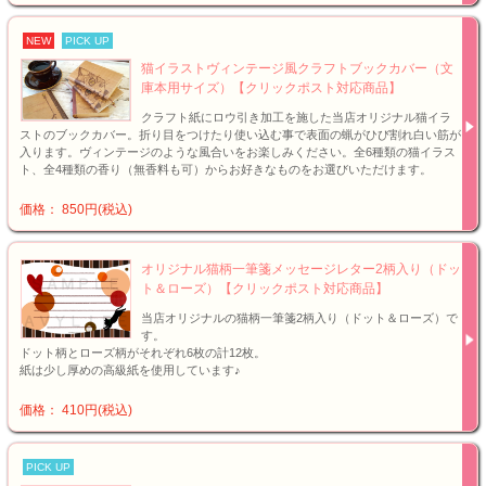
NEW
PICK UP
猫イラストヴィンテージ風クラフトブックカバー（文
庫本用サイズ）【クリックポスト対応商品】
クラフト紙にロウ引き加工を施した当店オリジナル猫イラ
ストのブックカバー。折り目をつけたり使い込む事で表面の蝋がひび割れ白い筋が
入ります。ヴィンテージのような風合いをお楽しみください。全6種類の猫イラス
ト、全4種類の香り（無香料も可）からお好きなものをお選びいただけます。
価格： 850円(税込)
オリジナル猫柄一筆箋メッセージレター2柄入り（ドッ
ト＆ローズ）【クリックポスト対応商品】
当店オリジナルの猫柄一筆箋2柄入り（ドット＆ローズ）で
す。
ドット柄とローズ柄がそれぞれ6枚の計12枚。
紙は少し厚めの高級紙を使用しています♪
価格： 410円(税込)
PICK UP