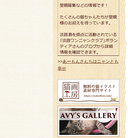
>>
あーもんさんちはニャンとも
幸せ