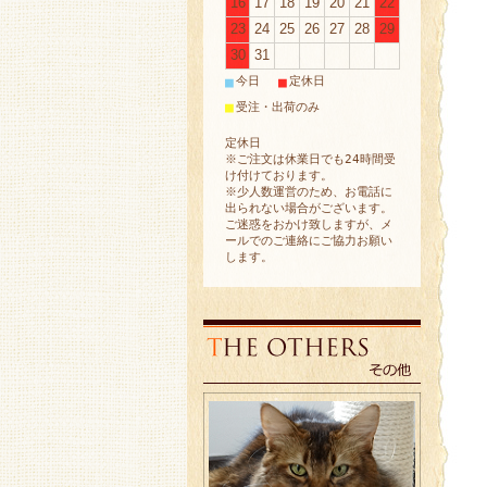
16
17
18
19
20
21
22
23
24
25
26
27
28
29
30
31
■
■
今日
定休日
■
受注・出荷のみ
定休日
※ご注文は休業日でも24時間受
け付けております。
※少人数運営のため、お電話に
出られない場合がございます。
ご迷惑をおかけ致しますが、メ
ールでのご連絡にご協力お願い
します。