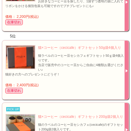
お好きなコーヒー豆を探したり、1袋ずつ透明の袋に入れて
リボンをかける個別包装も可能ですのでプチプレゼントにも♪
価格： 2,200円(税込)
在庫切れ
5位
猫×コーヒー（cecicafe）ギフトセット50g袋4個入り
猫ラベルのコーヒー豆セシカフェギフトセット50ｇ袋4個入
りです。
当店で販売中のコーヒー豆からご自由に4種類お選びくださ
い♪
猫好きの方へのプレゼントにどうぞ！
価格： 2,400円(税込)
在庫切れ
PICK UP
猫×コーヒー（cecicafe）ギフトセット200g袋2個入り
猫のラベルのコーヒー豆セシカフェ(cecicafe)のギフトセッ
ト200g袋2個入りです。